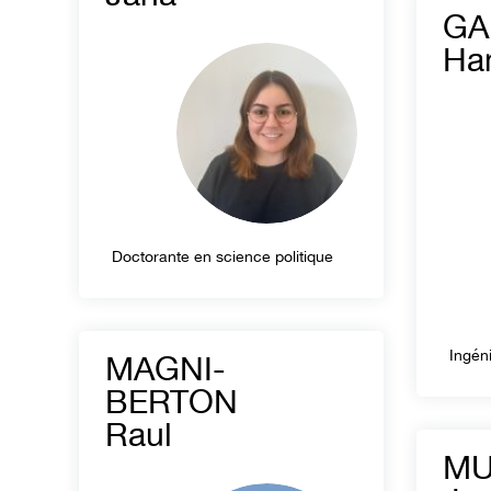
GA
Ha
Doctorante en science politique
Ingén
MAGNI-
BERTON
Raul
MU