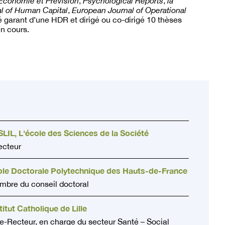
Economie et Prévision
,
Psychological Reports
,
la
l of Human Capital
,
European Journal of Operational
té garant d’une HDR et dirigé ou co-dirigé 10 thèses
en cours.
LIL, L'école des Sciences de la Société
ecteur
ole Doctorale Polytechnique des Hauts-de-France
bre du conseil doctoral
titut Catholique de Lille
e-Recteur, en charge du secteur Santé – Social