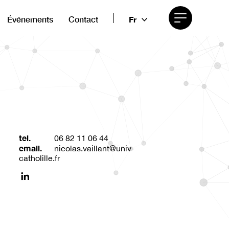
Événements
Contact
Fr
Afficher
le
menu
tel.
06 82 11 06 44
email.
nicolas.vaillant@univ-
catholille.fr