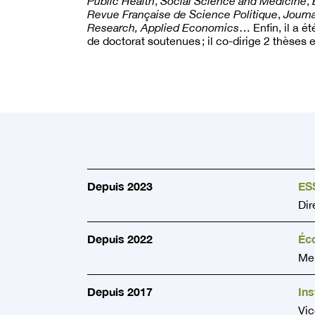
Public Health
,
Social Science and Medicine
,
Revue Française de Science Politique
,
Journa
Research, Applied Economics
… Enfin, il a é
de doctorat soutenues ; il co-dirige 2 thèses 
Depuis 2023
ESS
Dir
Depuis 2022
Éc
Mem
Depuis 2017
Ins
Vic