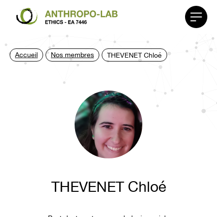
Affiche
le
menu
Accueil
Nos membres
THEVENET Chloé
THEVENET Chloé